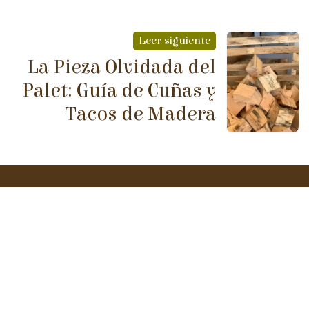
Leer siguiente
La Pieza Olvidada del
Palet: Guía de Cuñas y
Tacos de Madera
Maderas Manuel Núñez,
S.L.U
Nos enorgullece ofrecer
productos de calidad
,
trabajando siempre con proveedores que aseguran el
origen y la sostenibilidad de cada material. Y si tienes
cualquier duda, nuestro equipo está listo para ofrecerte
el
asesoramiento personalizado
que necesitas para