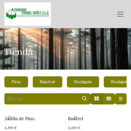
Ir al contenido
Tienda
Pino
Rastrel
Rodapie
Rodapìé
Astilla de Pino
Rastrel
1,00
€
1,00
€