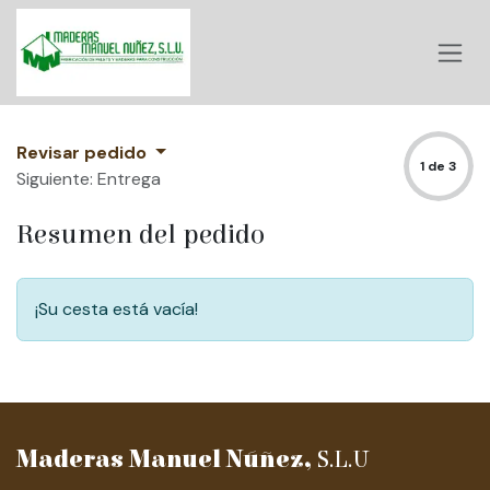
Ir al contenido
Revisar pedido
1 de 3
Siguiente: Entrega
Resumen del pedido
¡Su cesta está vacía!
Maderas Manuel Núñez,
S.L.U